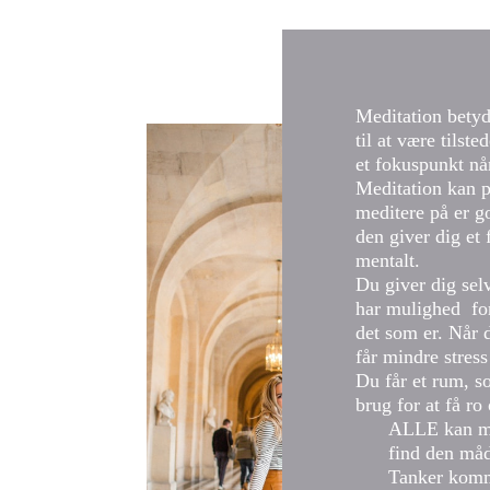
Meditation betyde
til at være tils
et fokuspunkt nå
Meditation kan p
meditere på er g
den giver dig et
mentalt.
Du giver dig sel
har mulighed for
det som er. Når 
får mindre stress
Du får et rum, so
brug for at få ro
ALLE kan me
find den måde
Tanker komme