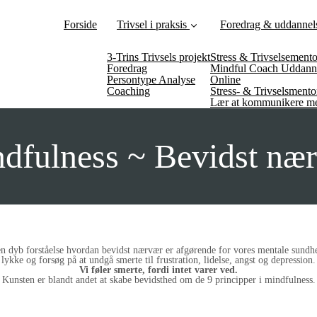
Forside
Trivsel i praksis
Foredrag & uddannel
3-Trins Trivsels projekt
Stress & Trivselsement
Foredrag
Mindful Coach Uddann
Persontype Analyse
Online
Coaching
Stress- & Trivselsment
Lær at kommunikere me
dfulness ~ Bevidst næ
n dyb forståelse hvordan bevidst nærvær er afgørende for vores mentale sundhe
lykke og forsøg på at undgå smerte til frustration, lidelse, angst og depression.
Vi føler smerte, fordi intet varer ved.
Kunsten er blandt andet at skabe bevidsthed om de 9 principper i mindfulness.