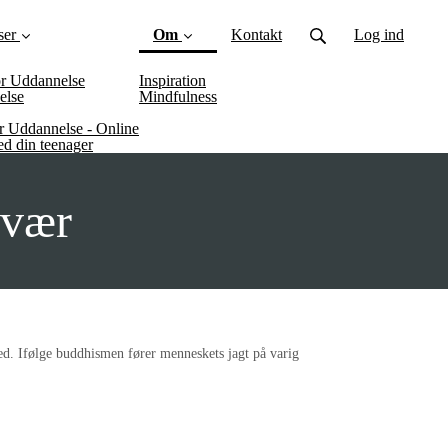
ser
Om
Kontakt
Log ind
or Uddannelse
Inspiration
(current)
else
Mindfulness
or Uddannelse - Online
d din teenager
rvær
d. Ifølge buddhismen fører menneskets jagt på varig