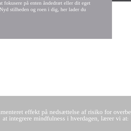
at fokusere på enten åndedræt eller dit eget
Nyd stilheden og roen i dig, her lader du
enteret effekt på nedsættelse af risiko for overbel
at integrere mindfulness i hverdagen, lærer vi at
: