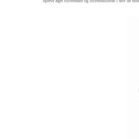
opleve øget tilfredshed og tilfredsstillelse i selv de min