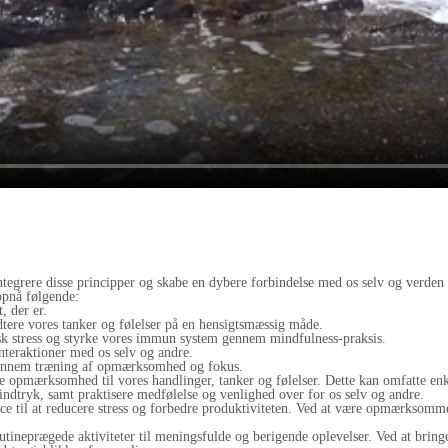
t integrere disse principper og skabe en dybere forbindelse med os selv og ver
opnå følgende:
, der er.
dtere vores tanker og følelser på en hensigtsmæssig måde.
sk stress og styrke vores immun system gennem mindfulness-praksis.
teraktioner med os selv og andre.
 gennem træning af opmærksomhed og fokus.
ge opmærksomhed til vores handlinger, tanker og følelser. Dette kan omfatte en
dtryk, samt praktisere medfølelse og venlighed over for os selv og andre.
ce til at reducere stress og forbedre produktiviteten. Ved at være opmærksomme
utineprægede aktiviteter til meningsfulde og berigende oplevelser. Ved at brin