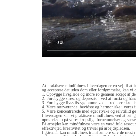
At praktisere mindfulness i hverdagen er en vej til a
og acceptere det uden dom eller fordømmelse, kan vi 
1. Opbygge livsglæde og indre ro gennem accept af det
2. Forebygge stress og depression ved at forstå og hån
3. Forebygge livsstilssygdomme ved at reducere kroni
4. Være nærværende, bevidste og harmoniske i vores in
5. Være koncentrerede med øget styrke og selvtillid
I hverdagen kan vi praktisere mindfulness ved at brin
opmærksom på vores kropslige fornemmelser og sansein
På arbejdet kan mindfulness være en værdifuld ressour
effektivitet, kreativitet og trivsel på arbejdspladsen.
I gøremål kan mindfulness transformere selv de mest r