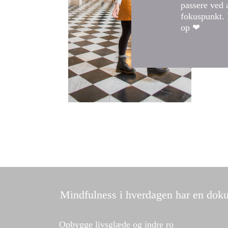
passere ved 
fokuspunkt. 
op ❤
Mindfulness i hverdagen har en dokum
Opbygge livsglæde og indre ro