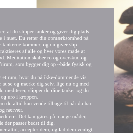
r, at du slipper tanker og giver dig plads
tede i nuet. Du retter din opmærksomhed på
r tankerne kommer, og du giver slip.
raktiseres af alle og hver vores måde at
od. Meditation skaber ro og overskud og
 frirum, som bygger dig op ~både fysisk og
v et rum, hvor du på ikke-dømmende vis
 at se og mærke dig selv, lige nu og med
du mediterer, slipper du dine tanker og du
 og uro i kroppen.
m du altid kan vende tilbage til når du har
 og nærvær.
ditere. Det kan gøres på mange måder,
 der passer bedst til dig.
r altid, accepter dem, og lad dem venligt